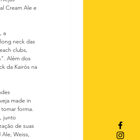
tal Cream Ale e 
 a 
 long neck das 
each clubs, 
s". Além dos 
k da Kairós na 
ndes 
veja made in 
 tomar forma. 
 junto 
zação de suas 
 Ale, Weiss, 