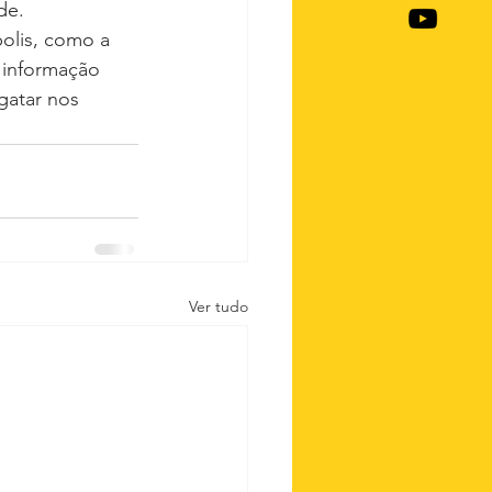
de.
olis, como a 
a informação 
gatar nos 
Ver tudo