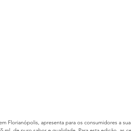
a em Florianópolis, apresenta para os consumidores a sua 
 ml, de puro sabor e qualidade. Para esta edição, as ce