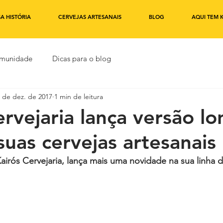
A HISTÓRIA
CERVEJAS ARTESANAIS
BLOG
AQUI TEM K
omunidade
Dicas para o blog
 de dez. de 2017
1 min de leitura
ervejaria lança versão lo
suas cervejas artesanais
irós Cervejaria, lança mais uma novidade na sua linha d