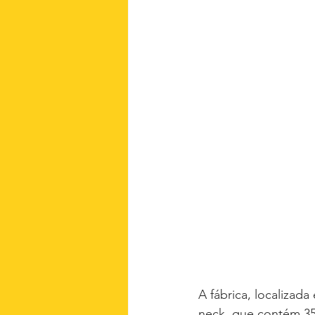
A fábrica, localizad
neck, que contém 355