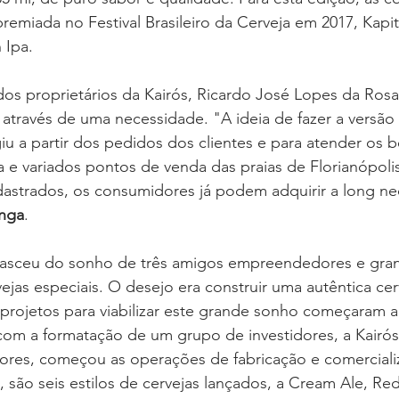
premiada no Festival Brasileiro da Cerveja em 2017, Kapi
 Ipa.
s proprietários da Kairós, Ricardo José Lopes da Rosa,
através de uma necessidade. "A ideia de fazer a versão
giu a partir dos pedidos dos clientes e para atender os b
a e variados pontos de venda das praias de Florianópoli
astrados, os consumidores já podem adquirir a long nec
anga
.
 nasceu do sonho de três amigos empreendedores e gra
ejas especiais. O desejo era construir uma autêntica cer
 projetos para viabilizar este grande sonho começaram a
om a formatação de um grupo de investidores, a Kairós,
dores, começou as operações de fabricação e comerciali
, são seis estilos de cervejas lançados, a Cream Ale, Red