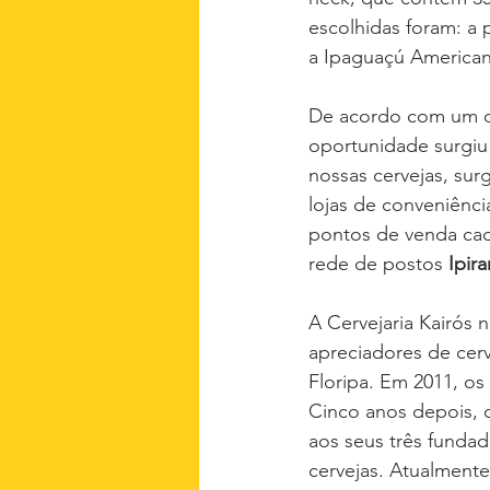
escolhidas foram: a 
a Ipaguaçú American
De acordo com um do
oportunidade surgiu 
nossas cervejas, sur
lojas de conveniênci
pontos de venda cad
rede de postos 
Ipir
A Cervejaria Kairós
apreciadores de cerv
Floripa. Em 2011, os
Cinco anos depois, c
aos seus três funda
cervejas. Atualmente