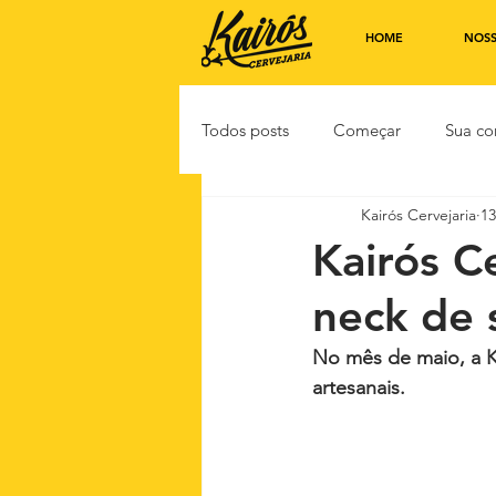
HOME
NOSS
Todos posts
Começar
Sua c
Kairós Cervejaria
13
Kairós C
neck de 
No mês de maio, a Ka
artesanais.