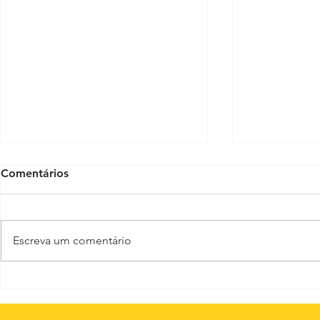
Comentários
Escreva um comentário
Palco Kairós na Maratona
Venha conh
Cultural
fábrica de c