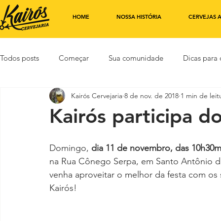
HOME
NOSSA HISTÓRIA
CERVEJAS 
Todos posts
Começar
Sua comunidade
Dicas para 
Kairós Cervejaria
8 de nov. de 2018
1 min de leit
Kairós participa 
Domingo, 
dia 11 de novembro, das 10h30m
na Rua Cônego Serpa, em Santo Antônio de 
venha aproveitar o melhor da festa com 
Kairós! 