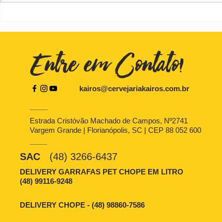
Palco Kairós na Maratona
Venha conh
Cultural
fábrica de c
Entre em Contato!
kairos@cervejariakairos.com.br
Estrada Cristóvão Machado de Campos, Nº2741
Vargem Grande | Florianópolis, SC | CEP 88 052 600
SAC
(48) 3266-6437
DELIVERY GARRAFAS PET CHOPE EM LITRO
(48) 99116-9248
DELIVERY CHOPE - (48) 98860-7586