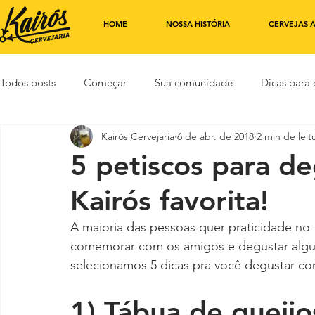
HOME
NOSSA HISTÓRIA
CERVEJAS 
Todos posts
Começar
Sua comunidade
Dicas para 
Kairós Cervejaria
6 de abr. de 2018
2 min de leit
5 petiscos para d
Kairós favorita!
A maioria das pessoas quer praticidade no f
comemorar com os amigos e degustar alguns
selecionamos 5 dicas pra você degustar com 
1) Tábua de queijo